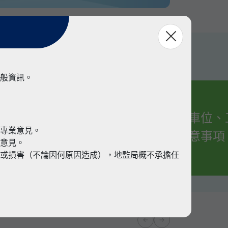
般資訊。
有關車位、
業
代專業意見。
的注意事項
業意見。
或損害（不論因何原因造成），地監局概不承擔任