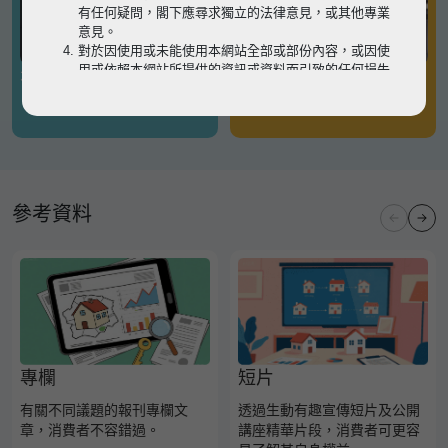
有任何疑問，閣下應尋求獨立的法律意見，或其他專業
意見。
對於因使用或未能使用本網站全部或部份內容，或因使
用或依賴本網站所提供的資訊或資料而引致的任何損失
有關凶宅
有關境外物業
或損害（不論因何原因造成），地監局概不承擔任何法
律責任。
請
按此
瀏覽以細閱本網站使用條款的完整版本。如有任
何內容不一致，概以完整版本為準。
參考資料
專欄
短片
有關不同議題的報刊專欄文
透過生動有趣宣傳短片及公開
章，消費者不容錯過。
講座精華片段，消費者可更容