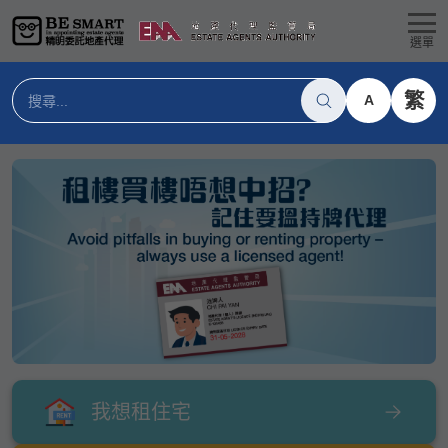
選單
繁
A
我想租住宅