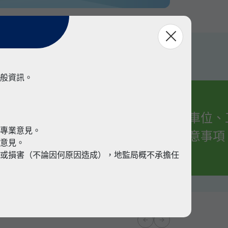
般資訊。
有關車位、
業
代專業意見。
的注意事項
業意見。
或損害（不論因何原因造成），地監局概不承擔任