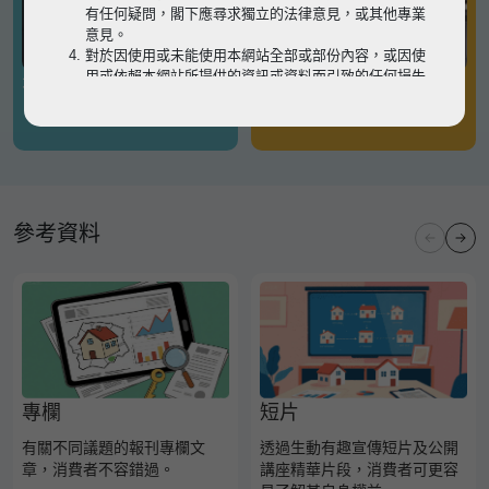
有任何疑問，閣下應尋求獨立的法律意見，或其他專業
意見。
對於因使用或未能使用本網站全部或部份內容，或因使
用或依賴本網站所提供的資訊或資料而引致的任何損失
有關凶宅
有關境外物業
或損害（不論因何原因造成），地監局概不承擔任何法
律責任。
請
按此
瀏覽以細閱本網站使用條款的完整版本。如有任
何內容不一致，概以完整版本為準。
參考資料
專欄
短片
有關不同議題的報刊專欄文
透過生動有趣宣傳短片及公開
章，消費者不容錯過。
講座精華片段，消費者可更容