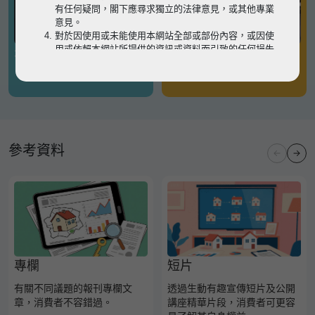
有任何疑問，閣下應尋求獨立的法律意見，或其他專業
意見。
對於因使用或未能使用本網站全部或部份內容，或因使
用或依賴本網站所提供的資訊或資料而引致的任何損失
有關凶宅
有關境外物業
或損害（不論因何原因造成），地監局概不承擔任何法
律責任。
請
按此
瀏覽以細閱本網站使用條款的完整版本。如有任
何內容不一致，概以完整版本為準。
參考資料
專欄
短片
有關不同議題的報刊專欄文
透過生動有趣宣傳短片及公開
章，消費者不容錯過。
講座精華片段，消費者可更容