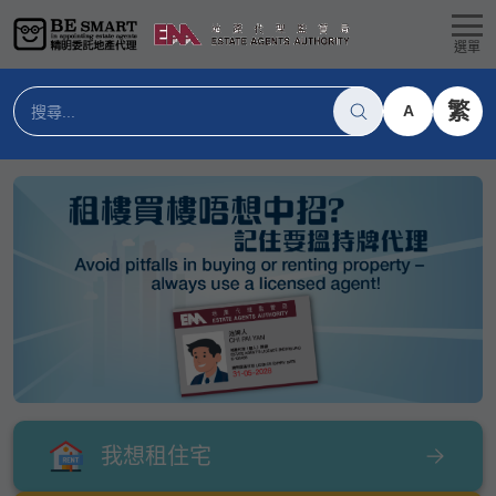
選單
繁
A
我想租住宅