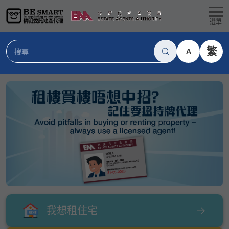
選單
繁
A
我想租住宅