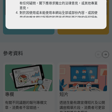
有任何疑問，閣下應尋求獨立的法律意見，或其他專業
意見。
對於因使用或未能使用本網站全部或部份內容，或因使
用或依賴本網站所提供的資訊或資料而引致的任何損失
有關凶宅
有關境外物業
或損害（不論因何原因造成），地監局概不承擔任何法
律責任。
請
按此
瀏覽以細閱本網站使用條款的完整版本。如有任
何內容不一致，概以完整版本為準。
參考資料
專欄
短片
有關不同議題的報刊專欄文
透過生動有趣宣傳短片及公開
章，消費者不容錯過。
講座精華片段，消費者可更容