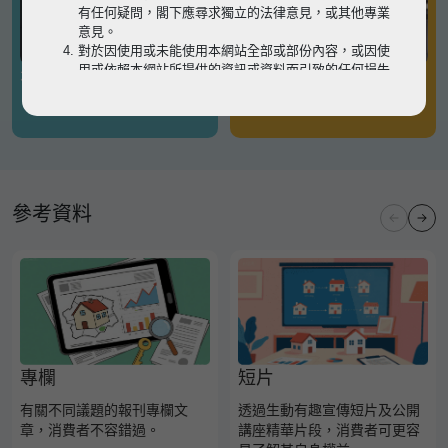
有任何疑問，閣下應尋求獨立的法律意見，或其他專業
意見。
對於因使用或未能使用本網站全部或部份內容，或因使
用或依賴本網站所提供的資訊或資料而引致的任何損失
有關凶宅
有關境外物業
或損害（不論因何原因造成），地監局概不承擔任何法
律責任。
請
按此
瀏覽以細閱本網站使用條款的完整版本。如有任
何內容不一致，概以完整版本為準。
參考資料
專欄
短片
有關不同議題的報刊專欄文
透過生動有趣宣傳短片及公開
章，消費者不容錯過。
講座精華片段，消費者可更容