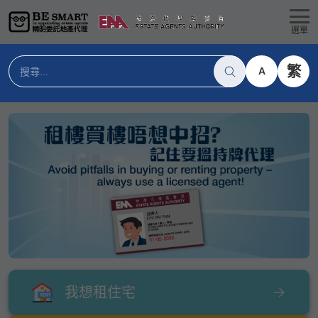
選單
繁
A
我想租住宅