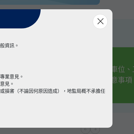
般資訊。
有關車位、
業
代專業意見。
的注意事項
業意見。
或損害（不論因何原因造成），地監局概不承擔任