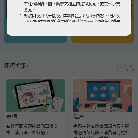
有任何疑問，閣下應尋求獨立的法律意見，或其他專業
意見。
對於因使用或未能使用本網站全部或部份內容，或因使
用或依賴本網站所提供的資訊或資料而引致的任何損失
有關凶宅
有關境外物業
或損害（不論因何原因造成），地監局概不承擔任何法
律責任。
請
按此
瀏覽以細閱本網站使用條款的完整版本。如有任
何內容不一致，概以完整版本為準。
參考資料
專欄
短片
有關不同議題的報刊專欄文
透過生動有趣宣傳短片及公開
章，消費者不容錯過。
講座精華片段，消費者可更容