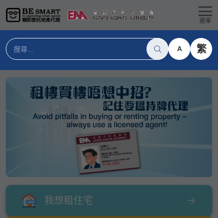
選單
繁
A
我想租住宅