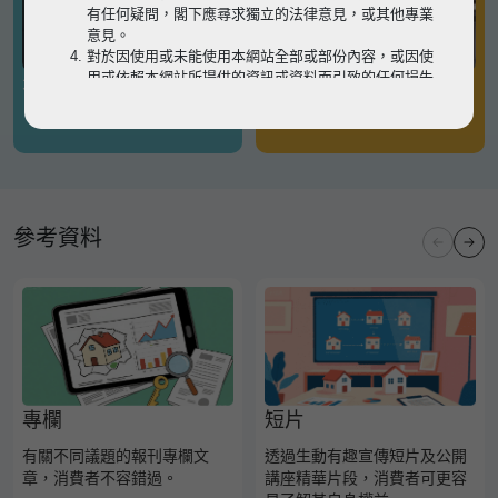
有任何疑問，閣下應尋求獨立的法律意見，或其他專業
意見。
對於因使用或未能使用本網站全部或部份內容，或因使
用或依賴本網站所提供的資訊或資料而引致的任何損失
有關凶宅
有關境外物業
或損害（不論因何原因造成），地監局概不承擔任何法
律責任。
請
按此
瀏覽以細閱本網站使用條款的完整版本。如有任
何內容不一致，概以完整版本為準。
參考資料
專欄
短片
有關不同議題的報刊專欄文
透過生動有趣宣傳短片及公開
章，消費者不容錯過。
講座精華片段，消費者可更容