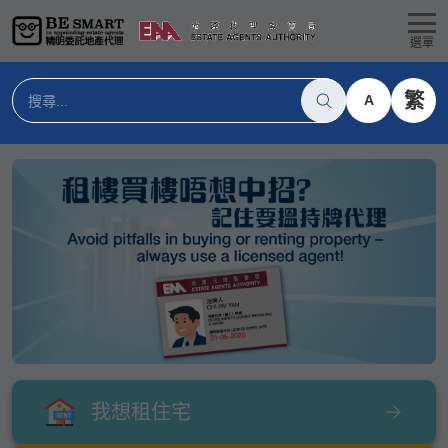
選單
繁
A
我想租住宅