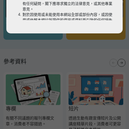
有任何疑問，閣下應尋求獨立的法律意見，或其他專業
意見。
對於因使用或未能使用本網站全部或部份內容，或因使
用或依賴本網站所提供的資訊或資料而引致的任何損失
有關凶宅
有關境外物業
或損害（不論因何原因造成），地監局概不承擔任何法
律責任。
請
按此
瀏覽以細閱本網站使用條款的完整版本。如有任
何內容不一致，概以完整版本為準。
參考資料
專欄
短片
有關不同議題的報刊專欄文
透過生動有趣宣傳短片及公開
章，消費者不容錯過。
講座精華片段，消費者可更容