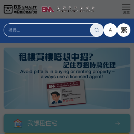
選單
繁
A
我想租住宅